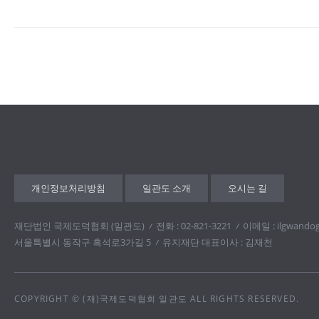
개인정보처리방침
일관도 소개
오시는 길
재단법인 국제도덕협회 (일관도)
전화 : 02-821-3221
이메일 : ilgwando
서울특별시 동작구 흑석로3가길 5
유지재단 대표이사 : 김재천
COPYRIGHT © (재)국제도덕협회 일관도 ALL RIGHTS RESERVED.