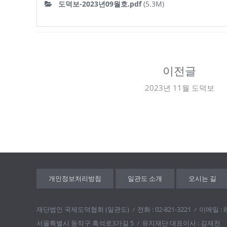
도덕보-2023년09월호.pdf
(5.3M)
이전글
2023년 11월 도덕보
개인정보처리방침
일관도 소개
오시는 길
재단법인 국제도덕협회 (일관도)
전화 : 02-821-3221
이메일 : i
서울특별시 동작구 흑석로3가길 5
유지재단 대표이사 : 김재천