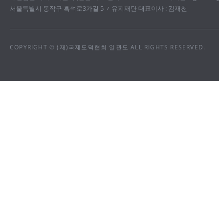
서울특별시 동작구 흑석로3가길 5
유지재단 대표이사 : 김재천
COPYRIGHT © (재)국제도덕협회 일관도 ALL RIGHTS RESERVED.