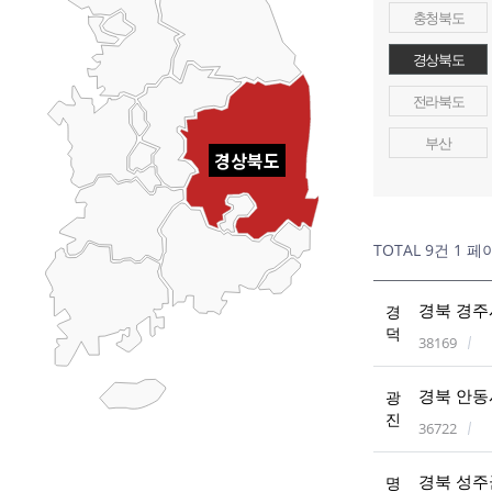
충청북도
경상북도
전라북도
부산
경상북도
TOTAL 9건
1 페
경북 경주시
경
덕
38169
경북 안동시
광
진
36722
경북 성주군
명