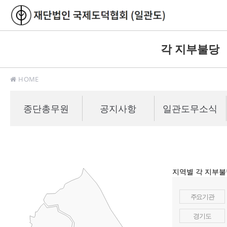
각 지부불당
HOME
종단총무원
공지사항
일관도무소식
지역별 각 지부
주요기관
경기도