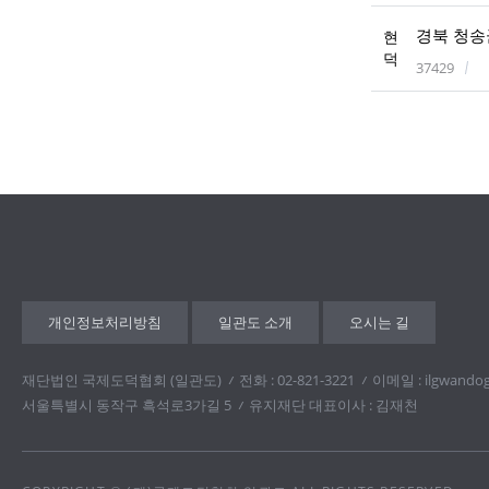
경북 청송군
현
덕
37429
개인정보처리방침
일관도 소개
오시는 길
재단법인 국제도덕협회 (일관도)
전화 : 02-821-3221
이메일 : ilgwando
서울특별시 동작구 흑석로3가길 5
유지재단 대표이사 : 김재천