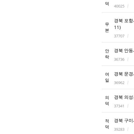
덕
40025
경북 포항시
무
11)
본
37707
경북 안동시
안
락
36736
경북 문경시
여
일
36962
경북 의성군
의
덕
37341
경북 구미시
적
덕
39283