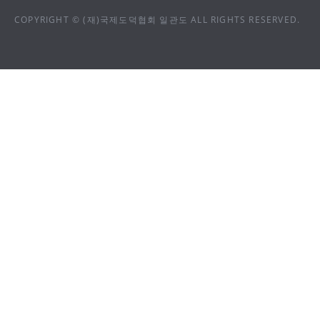
COPYRIGHT © (재)국제도덕협회 일관도 ALL RIGHTS RESERVED.