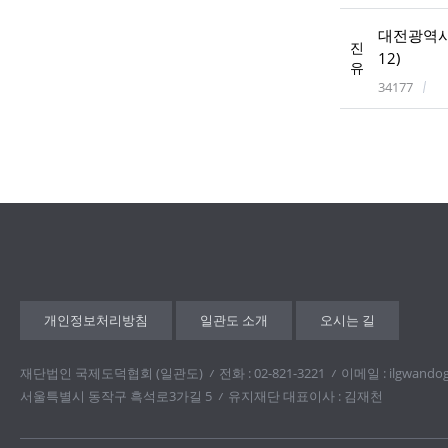
대전광역시 
진
12)
유
34177
개인정보처리방침
일관도 소개
오시는 길
재단법인 국제도덕협회 (일관도)
전화 : 02-821-3221
이메일 : ilgwando
서울특별시 동작구 흑석로3가길 5
유지재단 대표이사 : 김재천