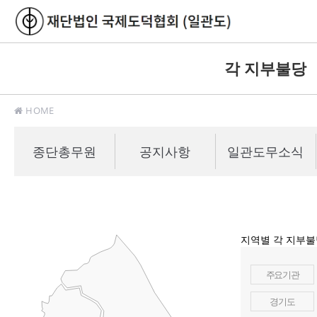
각 지부불당
HOME
종단총무원
공지사항
일관도무소식
지역별 각 지부
주요기관
경기도