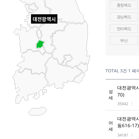
충청북도
경상북도
대전광역시
전라북도
부산
TOTAL 3건
1 페
대전광역시 
성
70)
세
35042
대전광역시
어
동616-17)
세
34181