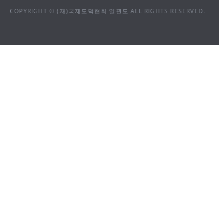
COPYRIGHT © (재)국제도덕협회 일관도 ALL RIGHTS RESERVED.