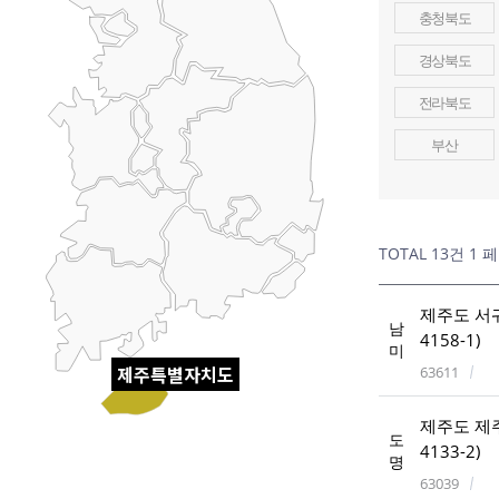
충청북도
경상북도
전라북도
부산
TOTAL 13건
1 
제주도 서
남
4158-1)
미
63611
제주특별자치도
제주도 제주
도
4133-2)
명
63039