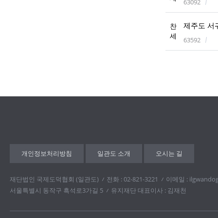
63092
제주도 서귀
찬
세
63592
개인정보처리방침
일관도 소개
오시는 길
재단법인 국제도덕협회 (일관도)
전화 : 02-821-3221
이메일 : ilgwando
서울특별시 동작구 흑석로3가길 5
유지재단 대표이사 : 김재천