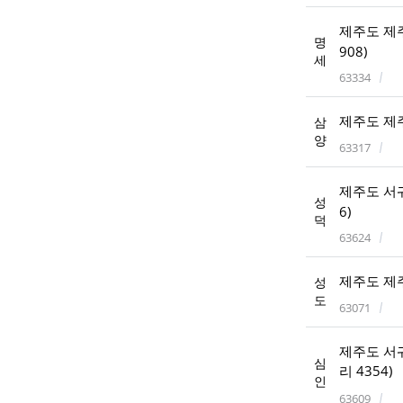
제주도 제주
명
908)
세
63334
제주도 제주
삼
양
63317
제주도 서귀
성
6)
덕
63624
제주도 제주
성
도
63071
제주도 서귀
심
리 4354)
인
63609