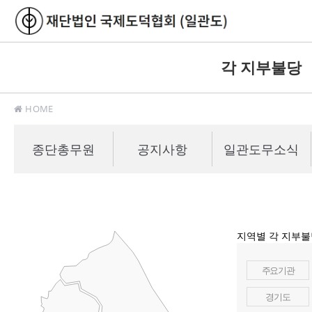
각 지부불당
HOME
종단총무원
공지사항
일관도무소식
지역별 각 지부
주요기관
경기도